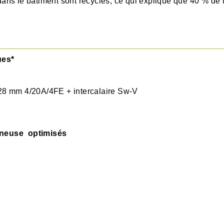
ns le bâtiment sont recyclés, ce qui explique que 40 % de l
ues*
28 mm 4/20A/4FE + intercalaire Sw-V
mineuse optimisés