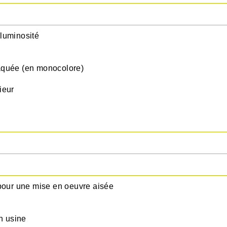
luminosité
aquée (en monocolore)
ieur
ur une mise en oeuvre aisée
n usine