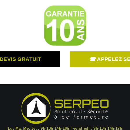
DEVIS GRATUIT
☎
APPELEZ SER
Lu. Ma. Me. Je. : 9h-13h 14h-18h | vendredi : 9h-13h 14h-17h