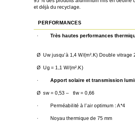
95 % des produits aluminium mis en oeuvre da
et déjà du recyclage.
PERFORMANCES
·
Très hautes performances thermiq
Ø Uw jusqu’à 1,4 W/(m².K) Double vitrage 
Ø Ug = 1,1 W/(m².K)
·
Apport solaire et transmission lu
Ø sw = 0,53 – tlw = 0,66
· Perméabilité à l’air optimum : A*4
· Noyau thermique de 75 mm