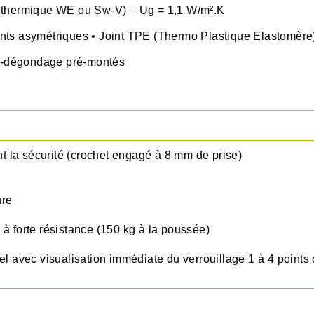
 thermique WE ou Sw-V) – Ug = 1,1 W/m².K
ts asymétriques • Joint TPE (Thermo Plastique Elastomère)
ti-dégondage pré-montés
la sécurité (crochet engagé à 8 mm de prise)
ure
orte résistance (150 kg à la poussée)
vec visualisation immédiate du verrouillage 1 à 4 points d