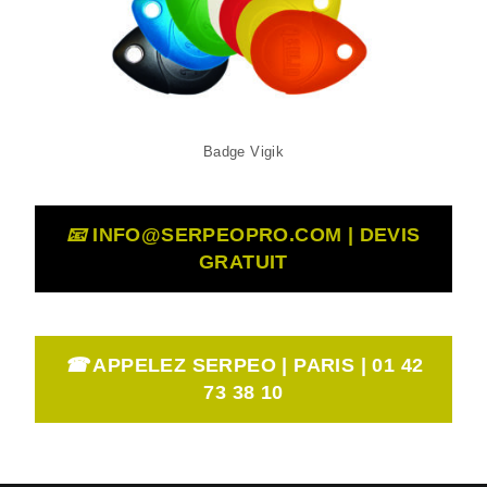
Badge Vigik
📧
INFO@SERPEOPRO.COM | DEVIS
GRATUIT
☎
APPELEZ SERPEO | PARIS | 01 42
73 38 10